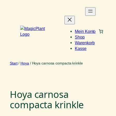
Zum
Inhalt
springen
Mein Konto
Shop
Warenkorb
Kasse
Start
/
Hoya
/ Hoya carnosa compacta krinkle
Hoya carnosa
compacta krinkle