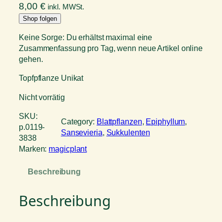
8,00
€
inkl. MWSt.
Shop folgen
Keine Sorge: Du erhältst maximal eine
Zusammenfassung pro Tag, wenn neue Artikel online
gehen.
Topfpflanze Unikat
Nicht vorrätig
SKU:
Category:
Blattpflanzen
, 
Epiphyllum
, 
p.0119-
Sansevieria
, 
Sukkulenten
3838
Marken:
magicplant
Beschreibung
Beschreibung