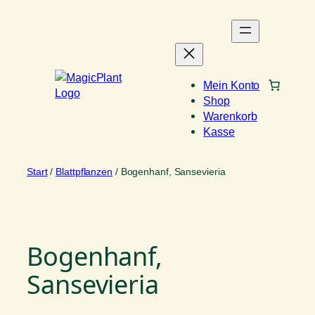
Zum
Inhalt
springen
Mein Konto
Shop
Warenkorb
Kasse
Start
/
Blattpflanzen
/ Bogenhanf, Sansevieria
Bogenhanf,
Sansevieria