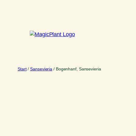
Zum
Inhalt
springen
Start
/
Sansevieria
/ Bogenhanf, Sansevieria