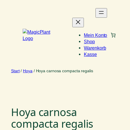
Zum
Inhalt
springen
Mein Konto
Shop
Warenkorb
Kasse
Start
/
Hoya
/ Hoya carnosa compacta regalis
Hoya carnosa
compacta regalis