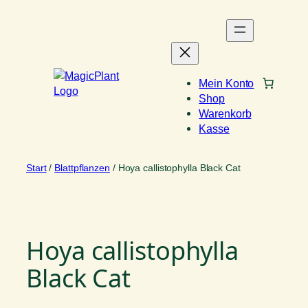
Zum
Inhalt
springen
Mein Konto
Shop
Warenkorb
Kasse
Start
/
Blattpflanzen
/ Hoya callistophylla Black Cat
Hoya callistophylla
Black Cat