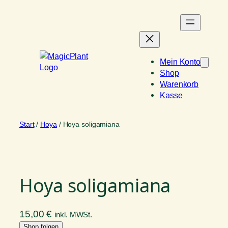
Zum
Inhalt
springen
Mein Konto
Shop
Warenkorb
Kasse
Start
/
Hoya
/ Hoya soligamiana
Hoya soligamiana
15,00
€
inkl. MWSt.
Shop folgen