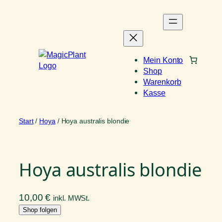
Zum
Inhalt
springen
Mein Konto
Shop
Warenkorb
Kasse
Start
/
Hoya
/ Hoya australis blondie
Hoya australis blondie
10,00
€
inkl. MWSt.
Shop folgen