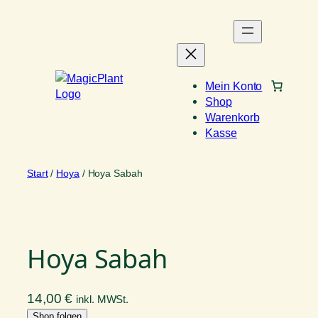
Zum
Inhalt
springen
Mein Konto
Shop
Warenkorb
Kasse
Start
/
Hoya
/ Hoya Sabah
Hoya Sabah
14,00
€
inkl. MWSt.
Shop folgen