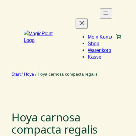
Zum
Inhalt
springen
Mein Konto
Shop
Warenkorb
Kasse
Start
/
Hoya
/ Hoya carnosa compacta regalis
Hoya carnosa
compacta regalis