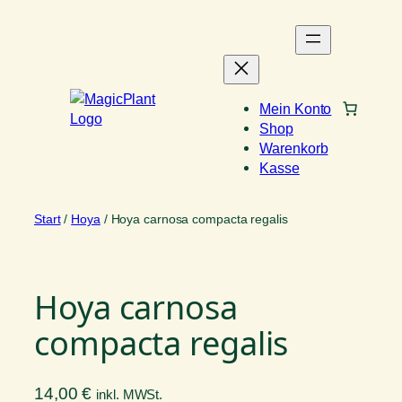
Zum
Inhalt
springen
Mein Konto
Shop
Warenkorb
Kasse
Start
/
Hoya
/ Hoya carnosa compacta regalis
Hoya carnosa
compacta regalis
14,00
€
inkl. MWSt.