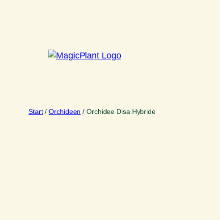
Zum
Inhalt
springen
Start
/
Orchideen
/ Orchidee Disa Hybride