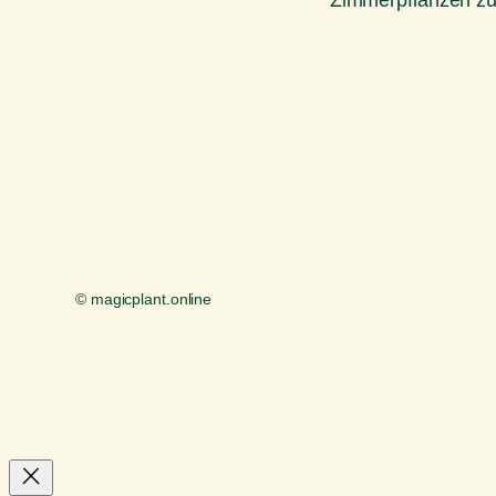
Zimmerpflanzen z
© magicplant.online