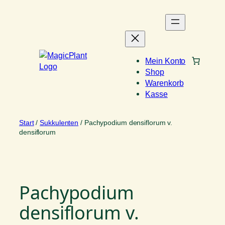
Zum
Inhalt
springen
Mein Konto
Shop
Warenkorb
Kasse
Start
/
Sukkulenten
/ Pachypodium densiflorum v.
densiflorum
Pachypodium
densiflorum v.