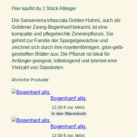
f
e
t
Hier kaufst du 1 Stück Ableger
,
i
:
S
Die Sansevieria trifasciata Golden Hahnii, auch als
s
9
a
Goldener Zwerg-Bogenhanf bekannt, ist eine
w
,
n
kompakte und pflegeleichte Zimmerpflanze. Sie
a
0
s
gehört zur Familie der Spargelgewächse und
r
0
e
zeichnet sich durch ihre rosettenförmigen, grün-gelb-
:
v
gestreiften Blätter aus. Die Pflanze ist ideal für
i
1
€
Anfänger geeignet, luftreinigend und toleriert eine
e
Vielzahl von Standorten.
4
.
r
,
Ähnliche Produkte
i
0
a
0
G
Bogenhanf allg.
o
€
l
12,00
€
inkl. MWSt.
In den Warenkorb
d
e
Bogenhanf allg.
n
H
12,00
€
inkl. MWSt.