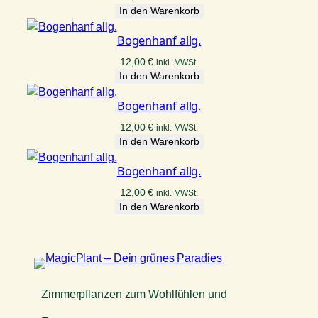
a
In den Warenkorb
h
Bogenhanf allg.
n
i
12,00
€
inkl. MWSt.
i
In den Warenkorb
M
e
Bogenhanf allg.
n
12,00
€
inkl. MWSt.
g
In den Warenkorb
e
Bogenhanf allg.
12,00
€
inkl. MWSt.
In den Warenkorb
Zimmerpflanzen zum Wohlfühlen und