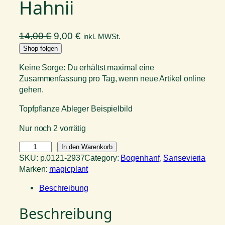
Hahnii
U
A
14,00
€
9,00
€
inkl. MWSt.
r
k
Shop folgen
s
t
Keine Sorge: Du erhältst maximal eine
p
u
Zusammenfassung pro Tag, wenn neue Artikel online
r
e
gehen.
ü
l
Topfpflanze Ableger Beispielbild
n
l
g
e
Nur noch 2 vorrätig
l
r
B
i
In den Warenkorb
P
o
SKU:
p.0121-2937
Category:
Bogenhanf
, 
Sansevieria
c
r
g
Marken:
magicplant
h
e
e
e
i
Beschreibung
n
r
s
h
Beschreibung
P
i
a
r
s
n