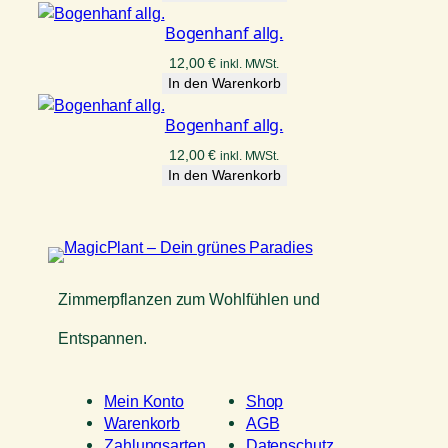
war:
ist:
20,00 €
18,00 €.
Bogenhanf allg.
12,00
€
inkl. MWSt.
In den Warenkorb
Bogenhanf allg.
12,00
€
inkl. MWSt.
In den Warenkorb
Zimmerpflanzen zum Wohlfühlen und
Entspannen.
Mein Konto
Shop
Warenkorb
AGB
Zahlungsarten
Datenschutz