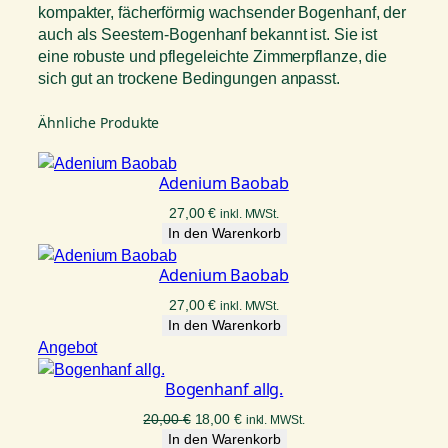
kompakter, fächerförmig wachsender Bogenhanf, der
auch als Seestern-Bogenhanf bekannt ist. Sie ist
eine robuste und pflegeleichte Zimmerpflanze, die
sich gut an trockene Bedingungen anpasst.
Ähnliche Produkte
Adenium Baobab
27,00
€
inkl. MWSt.
In den Warenkorb
Adenium Baobab
27,00
€
inkl. MWSt.
In den Warenkorb
Produkt
Angebot
im
Bogenhanf allg.
Angebot
Ursprünglicher
Aktueller
20,00
€
18,00
€
inkl. MWSt.
Preis
Preis
In den Warenkorb