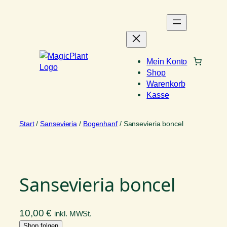
Zum
Inhalt
springen
Mein Konto
Shop
Warenkorb
Kasse
Start
/
Sansevieria
/
Bogenhanf
/ Sansevieria boncel
Sansevieria boncel
10,00
€
inkl. MWSt.
Shop folgen