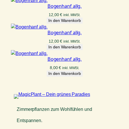
a
Bogenhanf allg.
n
12,00
€
inkl. MWSt.
i
In den Warenkorb
n
t
Bogenhanf allg.
i
12,00
€
inkl. MWSt.
M
In den Warenkorb
e
n
Bogenhanf allg.
g
e
8,00
€
inkl. MWSt.
In den Warenkorb
Zimmerpflanzen zum Wohlfühlen und
Entspannen.