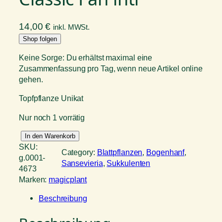
14,00
€
inkl. MWSt.
Shop folgen
Keine Sorge: Du erhältst maximal eine
Zusammenfassung pro Tag, wenn neue Artikel online
gehen.
Topfpflanze Unikat
Nur noch 1 vorrätig
S
In den Warenkorb
a
SKU:
Category:
Blattpflanzen
, 
Bogenhanf
, 
n
g.0001-
Sansevieria
, 
Sukkulenten
s
4673
e
Marken:
magicplant
v
Beschreibung
i
e