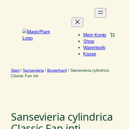
Zum
Inhalt
springen
Mein Konto
Shop
Warenkorb
Kasse
Start
/
Sansevieria
/
Bogenhanf
/ Sansevieria cylindrica
Classic Fan inti
Sansevieria cylindrica
Classic Fan inti