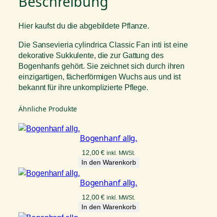
Beschreibung
r
i
a
Hier kaufst du die abgebildete Pflanze.
c
y
Die Sansevieria cylindrica Classic Fan inti ist eine
l
dekorative Sukkulente, die zur Gattung des
i
Bogenhanfs gehört. Sie zeichnet sich durch ihren
n
einzigartigen, fächerförmigen Wuchs aus und ist
d
bekannt für ihre unkomplizierte Pflege.
r
i
Ähnliche Produkte
c
a
Bogenhanf allg.
C
l
12,00
€
inkl. MWSt.
a
In den Warenkorb
s
Bogenhanf allg.
s
i
12,00
€
inkl. MWSt.
c
In den Warenkorb
F