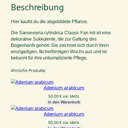
e
Beschreibung
r
i
a
Hier kaufst du die abgebildete Pflanze.
c
y
Die Sansevieria cylindrica Classic Fan inti ist eine
l
dekorative Sukkulente, die zur Gattung des
i
Bogenhanfs gehört. Sie zeichnet sich durch ihren
n
einzigartigen, fächerförmigen Wuchs aus und ist
d
bekannt für ihre unkomplizierte Pflege.
r
i
Ähnliche Produkte
c
a
Adenium arabicum
C
l
50,00
€
inkl. MWSt.
a
In den Warenkorb
s
Adenium arabicum
s
i
50,00
€
inkl. MWSt.
c