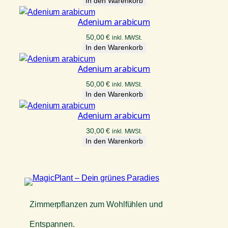
In den Warenkorb
F
a
Adenium arabicum
n
50,00
€
inkl. MWSt.
i
In den Warenkorb
n
t
Adenium arabicum
i
50,00
€
inkl. MWSt.
M
In den Warenkorb
e
n
Adenium arabicum
g
e
30,00
€
inkl. MWSt.
In den Warenkorb
Zimmerpflanzen zum Wohlfühlen und
Entspannen.