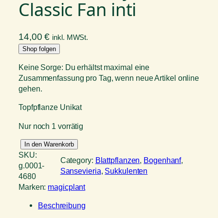
Classic Fan inti
14,00
€
inkl. MWSt.
Shop folgen
Keine Sorge: Du erhältst maximal eine
Zusammenfassung pro Tag, wenn neue Artikel online
gehen.
Topfpflanze Unikat
Nur noch 1 vorrätig
S
In den Warenkorb
a
SKU:
Category:
Blattpflanzen
, 
Bogenhanf
, 
n
g.0001-
Sansevieria
, 
Sukkulenten
s
4680
e
Marken:
magicplant
v
Beschreibung
i