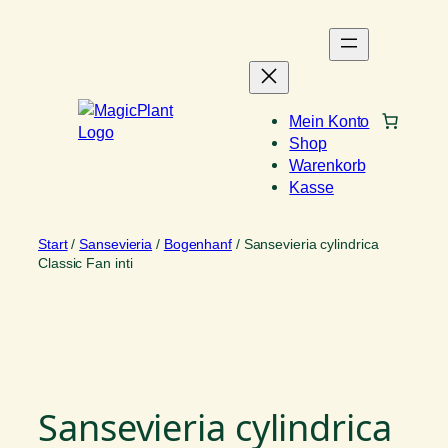
Zum
Inhalt
springen
Mein Konto
Shop
Warenkorb
Kasse
Start
/
Sansevieria
/
Bogenhanf
/ Sansevieria cylindrica
Classic Fan inti
Sansevieria cylindrica