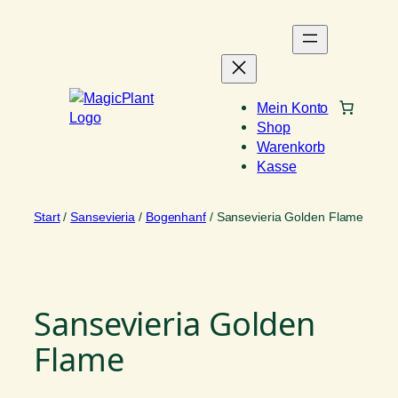
Zum
Inhalt
springen
Mein Konto
Shop
Warenkorb
Kasse
Start
/
Sansevieria
/
Bogenhanf
/ Sansevieria Golden Flame
Sansevieria Golden
Flame