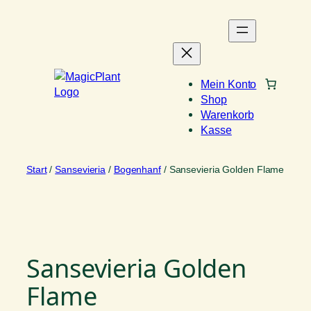
Zum
Inhalt
springen
Mein Konto
Shop
Warenkorb
Kasse
Start
/
Sansevieria
/
Bogenhanf
/ Sansevieria Golden Flame
Sansevieria Golden
Flame