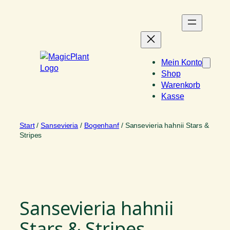
Zum
Inhalt
springen
Mein Konto
Shop
Warenkorb
Kasse
Start
/
Sansevieria
/
Bogenhanf
/ Sansevieria hahnii Stars &
Stripes
Sansevieria hahnii
Stars & Stripes