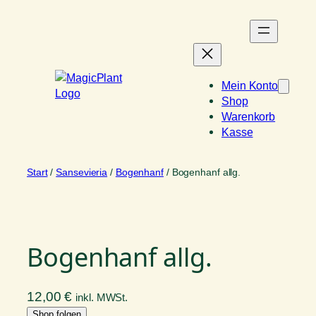
Zum
Inhalt
springen
Mein Konto
Shop
Warenkorb
Kasse
Start
/
Sansevieria
/
Bogenhanf
/ Bogenhanf allg.
Bogenhanf allg.
12,00
€
inkl. MWSt.
Shop folgen