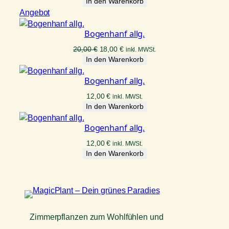
In den Warenkorb
Produkt
Angebot
im
Bogenhanf allg.
Angebot
Ursprünglicher
Aktueller
20,00
€
18,00
€
inkl. MWSt.
Preis
Preis
In den Warenkorb
war:
ist:
20,00 €
18,00 €.
Bogenhanf allg.
12,00
€
inkl. MWSt.
In den Warenkorb
Bogenhanf allg.
12,00
€
inkl. MWSt.
In den Warenkorb
Zimmerpflanzen zum Wohlfühlen und