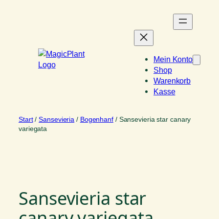
Zum
Inhalt
springen
Mein Konto
Shop
Warenkorb
Kasse
Start
/
Sansevieria
/
Bogenhanf
/ Sansevieria star canary
variegata
Sansevieria star
canary variegata