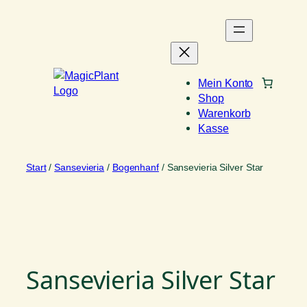
Zum
Inhalt
springen
Mein Konto
Shop
Warenkorb
Kasse
Start
/
Sansevieria
/
Bogenhanf
/ Sansevieria Silver Star
Sansevieria Silver Star