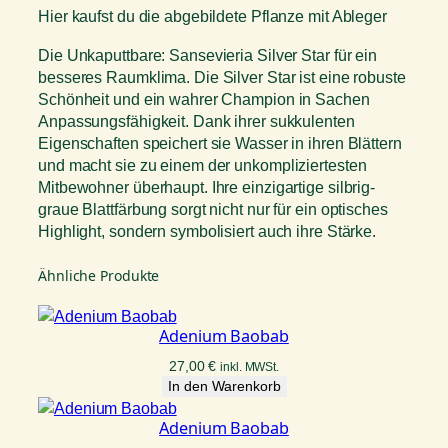
a
Hier kaufst du die abgebildete Pflanze mit Ableger
S
i
Die Unkaputtbare: Sansevieria Silver Star für ein
l
besseres Raumklima. Die Silver Star ist eine robuste
v
Schönheit und ein wahrer Champion in Sachen
e
Anpassungsfähigkeit. Dank ihrer sukkulenten
r
Eigenschaften speichert sie Wasser in ihren Blättern
S
und macht sie zu einem der unkompliziertesten
t
Mitbewohner überhaupt. Ihre einzigartige silbrig-
a
graue Blattfärbung sorgt nicht nur für ein optisches
r
Highlight, sondern symbolisiert auch ihre Stärke.
M
e
Ähnliche Produkte
n
g
Adenium Baobab
e
27,00
€
inkl. MWSt.
In den Warenkorb
Adenium Baobab