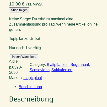
10,00
€
inkl. MWSt.
Shop folgen
Keine Sorge: Du erhältst maximal eine
Zusammenfassung pro Tag, wenn neue Artikel online
gehen.
Topfpflanze Unikat
Nur noch 1 vorrätig
S
In den Warenkorb
a
SKU:
Category:
Blattpflanzen
, 
Bogenhanf
, 
n
p.0598-
Sansevieria
, 
Sukkulenten
s
5630
e
Marken:
magicplant
v
Beschreibung
i
e
Beschreibung
r
i