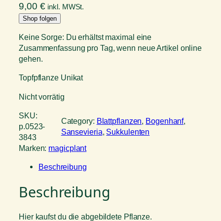
9,00
€
inkl. MWSt.
Shop folgen
Keine Sorge: Du erhältst maximal eine
Zusammenfassung pro Tag, wenn neue Artikel online
gehen.
Topfpflanze Unikat
Nicht vorrätig
SKU:
Category:
Blattpflanzen
, 
Bogenhanf
, 
p.0523-
Sansevieria
, 
Sukkulenten
3843
Marken:
magicplant
Beschreibung
Beschreibung
Hier kaufst du die abgebildete Pflanze.