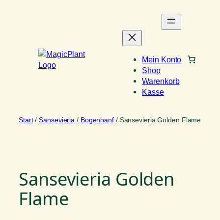
Zum
Inhalt
springen
Mein Konto
Shop
Warenkorb
Kasse
Start
/
Sansevieria
/
Bogenhanf
/ Sansevieria Golden Flame
Sansevieria Golden
Flame