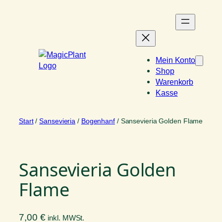
Zum
Inhalt
springen
Mein Konto
Shop
Warenkorb
Kasse
Start
/
Sansevieria
/
Bogenhanf
/ Sansevieria Golden Flame
Sansevieria Golden
Flame
7,00
€
inkl. MWSt.