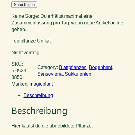
Shop folgen
Keine Sorge: Du erhältst maximal eine
Zusammenfassung pro Tag, wenn neue Artikel online
gehen.
Topfpflanze Unikat
Nicht vorrätig
SKU:
Category:
Blattpflanzen
, 
Bogenhanf
, 
p.0523-
Sansevieria
, 
Sukkulenten
3850
Marken:
magicplant
Beschreibung
Beschreibung
Hier kaufst du die abgebildete Pflanze.