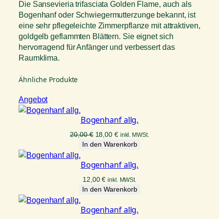
Die Sansevieria trifasciata Golden Flame, auch als
Bogenhanf oder Schwiegermutterzunge bekannt, ist
eine sehr pflegeleichte Zimmerpflanze mit attraktiven,
goldgelb geflammten Blättern. Sie eignet sich
hervorragend für Anfänger und verbessert das
Raumklima.
Ähnliche Produkte
Produkt
Angebot
im
Bogenhanf allg.
Angebot
Ursprünglicher
Aktueller
20,00
€
18,00
€
inkl. MWSt.
Preis
Preis
In den Warenkorb
war:
ist:
20,00 €
18,00 €.
Bogenhanf allg.
12,00
€
inkl. MWSt.
In den Warenkorb
Bogenhanf allg.