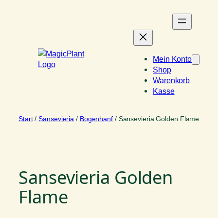
Zum
Inhalt
springen
Mein Konto
Shop
Warenkorb
Kasse
Start
/
Sansevieria
/
Bogenhanf
/ Sansevieria Golden Flame
Sansevieria Golden
Flame