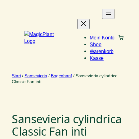
Zum
Inhalt
springen
Mein Konto
Shop
Warenkorb
Kasse
Start
/
Sansevieria
/
Bogenhanf
/ Sansevieria cylindrica
Classic Fan inti
Sansevieria cylindrica
Classic Fan inti