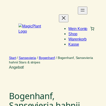
Zum
Inhalt
springen
Mein Konto
Shop
Warenkorb
Kasse
Start
/
Sansevieria
/
Bogenhanf
/ Bogenhanf, Sansevieria
hahnii Stars & stripes
Angebot!
Bogenhanf,
Sansevieria hahnii