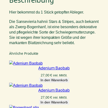
r
s
e
t
Hier bekommst du 1 Stück getopfter Ableger.
i
:
Die Sansevieria hahnii Stars & Stripes, auch bekannt
s
5
als Zwerg-Bogenhanf, ist eine besonders dekorative
w
,
und pflegeleichte Sorte der Schwiegermutterzunge.
a
0
Sie ist wegen ihrer kompakten Größe und der
r
0
markanten Blattzeichnung sehr beliebt.
:
8
€
Ähnliche Produkte
,
.
0
Adenium Baobab
0
27,00
€
inkl. MWSt.
In den Warenkorb
€
Adenium Baobab
27,00
€
inkl. MWSt.
In den Warenkorb