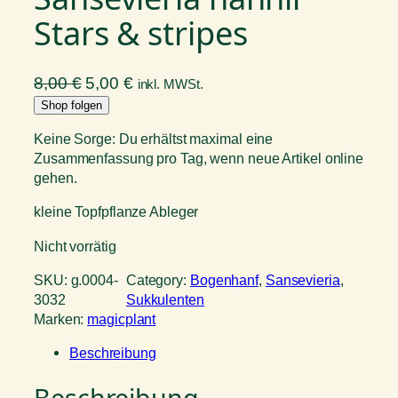
Stars & stripes
U
A
8,00
€
5,00
€
inkl. MWSt.
r
k
Shop folgen
s
t
Keine Sorge: Du erhältst maximal eine
p
u
Zusammenfassung pro Tag, wenn neue Artikel online
r
e
gehen.
ü
l
kleine Topfpflanze Ableger
n
l
g
e
Nicht vorrätig
l
r
SKU:
g.0004-
Category:
Bogenhanf
, 
Sansevieria
, 
i
P
3032
Sukkulenten
c
r
Marken:
magicplant
h
e
e
i
Beschreibung
r
s
Beschreibung
P
i