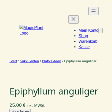
Zum
Inhalt
springen
Mein Konto
Shop
Warenkorb
Kasse
Start
/
Sukkulenten
/
Blattkakteen
/ Epiphyllum anguliger
Epiphyllum anguliger
25,00
€
inkl. MWSt.
Shop folgen