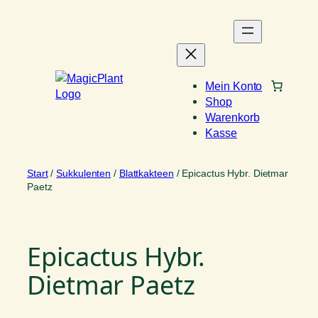
Zum
Inhalt
springen
Mein Konto
Shop
Warenkorb
Kasse
Start
/
Sukkulenten
/
Blattkakteen
/ Epicactus Hybr. Dietmar
Paetz
Epicactus Hybr.
Dietmar Paetz