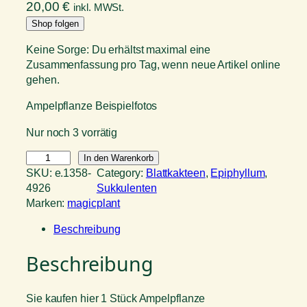
20,00
€
inkl. MWSt.
Shop folgen
Keine Sorge: Du erhältst maximal eine
Zusammenfassung pro Tag, wenn neue Artikel online
gehen.
Ampelpflanze Beispielfotos
Nur noch 3 vorrätig
E
In den Warenkorb
p
SKU:
e.1358-
Category:
Blattkakteen
, 
Epiphyllum
, 
i
4926
Sukkulenten
c
Marken:
magicplant
a
Beschreibung
c
t
Beschreibung
u
s
H
Sie kaufen hier 1 Stück Ampelpflanze