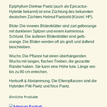
y
b
Epiphyllum Dietmar Paetz (auch als Epicactus-
r
Hybride bekannt) ist eine Züchtung des bekannten
.
deutschen Züchters Helmut Paetzold (Kürzel: HP).
D
Blüte: Die inneren Blütenblätter sind zart gelborange
i
mit dunkleren Spitzen und einem karminrosa
e
Schlund. Die äußeren Blütenblätter sind gelb-
t
orange. Die Blüten werden oft als groß und duftend
m
beschrieben.
a
r
Wuchs: Die Pflanze hat einen überhängenden
P
Wuchs mit langen, flachen Trieben, die gezackte
a
Ränder haben. Sie kann eine Höhe bzw. Länge von
e
bis zu 80 cm erreichen.
t
z
Herkunft & Abstammung: Die Elternpflanzen sind die
M
Hybriden Pitti Paetz und Nico Paetz.
e
n
Ähnliche Produkte
g
e