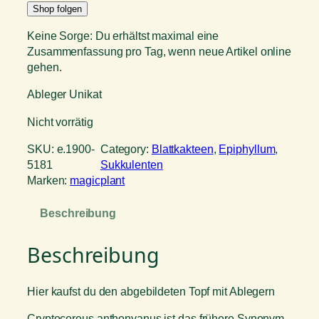
Shop folgen
Keine Sorge: Du erhältst maximal eine
Zusammenfassung pro Tag, wenn neue Artikel online
gehen.
Ableger Unikat
Nicht vorrätig
SKU:
e.1900-
Category:
Blattkakteen
, 
Epiphyllum
, 
5181
Sukkulenten
Marken:
magicplant
Beschreibung
Beschreibung
Hier kaufst du den abgebildeten Topf mit Ablegern
Cryptocereus anthonyanus ist das frühere Synonym