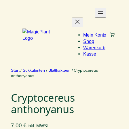
Zum
Inhalt
springen
Mein Konto
Shop
Warenkorb
Kasse
Start
/
Sukkulenten
/
Blattkakteen
/ Cryptocereus
anthonyanus
Cryptocereus
anthonyanus
7,00
€
inkl. MWSt.