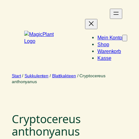
Zum
Inhalt
springen
Mein Konto
Shop
Warenkorb
Kasse
Start
/
Sukkulenten
/
Blattkakteen
/ Cryptocereus
anthonyanus
Cryptocereus
anthonyanus