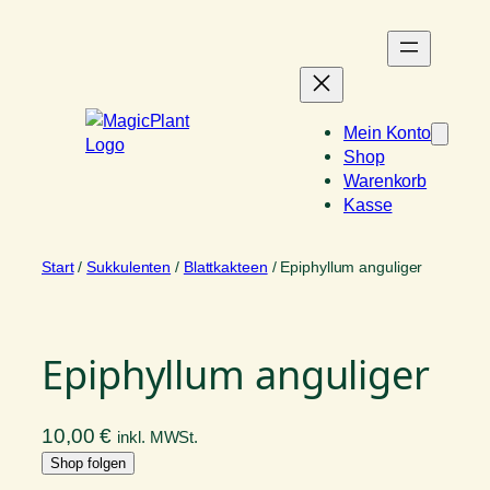
Zum
Inhalt
springen
Mein Konto
Shop
Warenkorb
Kasse
Start
/
Sukkulenten
/
Blattkakteen
/ Epiphyllum anguliger
Epiphyllum anguliger
10,00
€
inkl. MWSt.
Shop folgen