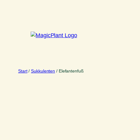
Zum
Inhalt
springen
Start
/
Sukkulenten
/ Elefantenfuß