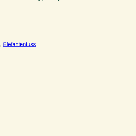
n
, 
Elefantenfuss