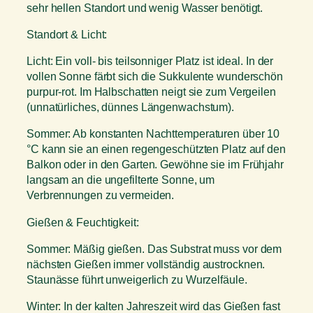
h
sehr hellen Standort und wenig Wasser benötigt.
i
Standort & Licht:
e
i
Licht: Ein voll- bis teilsonniger Platz ist ideal. In der
M
vollen Sonne färbt sich die Sukkulente wunderschön
e
purpur-rot. Im Halbschatten neigt sie zum Vergeilen
n
(unnatürliches, dünnes Längenwachstum).
g
e
Sommer: Ab konstanten Nachttemperaturen über 10
°C kann sie an einen regengeschützten Platz auf den
Balkon oder in den Garten. Gewöhne sie im Frühjahr
langsam an die ungefilterte Sonne, um
Verbrennungen zu vermeiden.
Gießen & Feuchtigkeit:
Sommer: Mäßig gießen. Das Substrat muss vor dem
nächsten Gießen immer vollständig austrocknen.
Staunässe führt unweigerlich zu Wurzelfäule.
Winter: In der kalten Jahreszeit wird das Gießen fast