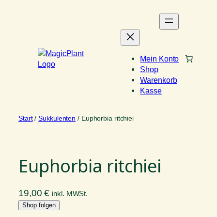
Zum
Inhalt
springen
Mein Konto
Shop
Warenkorb
Kasse
Start
/
Sukkulenten
/ Euphorbia ritchiei
Euphorbia ritchiei
19,00
€
inkl. MWSt.
Shop folgen