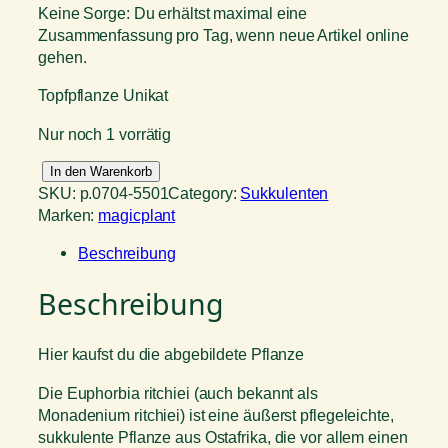
Keine Sorge: Du erhältst maximal eine
Zusammenfassung pro Tag, wenn neue Artikel online
gehen.
Topfpflanze Unikat
Nur noch 1 vorrätig
E
In den Warenkorb
u
SKU:
p.0704-5501
Category:
Sukkulenten
p
Marken:
magicplant
h
Beschreibung
o
r
Beschreibung
b
i
a
Hier kaufst du die abgebildete Pflanze
r
i
Die Euphorbia ritchiei (auch bekannt als
t
Monadenium ritchiei) ist eine äußerst pflegeleichte,
c
sukkulente Pflanze aus Ostafrika, die vor allem einen