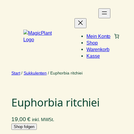
Zum
Inhalt
springen
Mein Konto
Shop
Warenkorb
Kasse
Start
/
Sukkulenten
/ Euphorbia ritchiei
Euphorbia ritchiei
19,00
€
inkl. MWSt.
Shop folgen