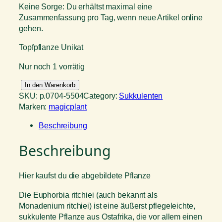
Keine Sorge: Du erhältst maximal eine
Zusammenfassung pro Tag, wenn neue Artikel online
gehen.
Topfpflanze Unikat
Nur noch 1 vorrätig
E
In den Warenkorb
u
SKU:
p.0704-5504
Category:
Sukkulenten
p
Marken:
magicplant
h
Beschreibung
o
r
Beschreibung
b
i
a
Hier kaufst du die abgebildete Pflanze
r
i
Die Euphorbia ritchiei (auch bekannt als
t
Monadenium ritchiei) ist eine äußerst pflegeleichte,
c
sukkulente Pflanze aus Ostafrika, die vor allem einen