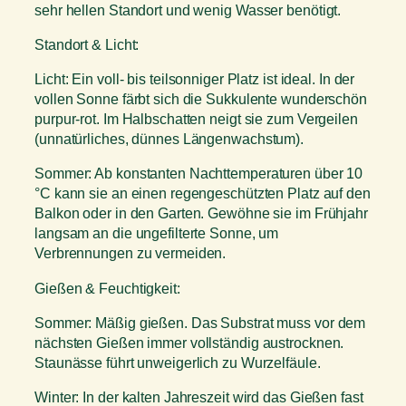
h
sehr hellen Standort und wenig Wasser benötigt.
i
Standort & Licht:
e
i
Licht: Ein voll- bis teilsonniger Platz ist ideal. In der
M
vollen Sonne färbt sich die Sukkulente wunderschön
e
purpur-rot. Im Halbschatten neigt sie zum Vergeilen
n
(unnatürliches, dünnes Längenwachstum).
g
e
Sommer: Ab konstanten Nachttemperaturen über 10
°C kann sie an einen regengeschützten Platz auf den
Balkon oder in den Garten. Gewöhne sie im Frühjahr
langsam an die ungefilterte Sonne, um
Verbrennungen zu vermeiden.
Gießen & Feuchtigkeit:
Sommer: Mäßig gießen. Das Substrat muss vor dem
nächsten Gießen immer vollständig austrocknen.
Staunässe führt unweigerlich zu Wurzelfäule.
Winter: In der kalten Jahreszeit wird das Gießen fast