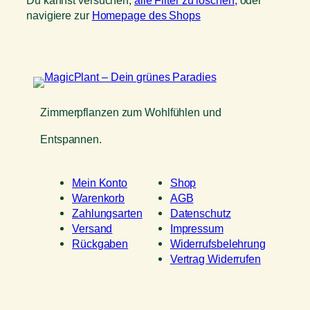
Du kannst versuchen,
alle Filter zu löschen,
oder
navigiere zur
Homepage des Shops
Zimmerpflanzen zum Wohlfühlen und
Entspannen.
Mein Konto
Shop
Warenkorb
AGB
Zahlungsarten
Datenschutz
Versand
Impressum
Rückgaben
Widerrufsbelehrung
Vertrag Widerrufen