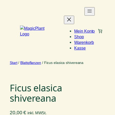
Zum
Inhalt
springen
Mein Konto
Shop
Warenkorb
Kasse
Start
/
Blattpflanzen
/ Ficus elasica shivereana
Ficus elasica
shivereana
20,00
€
inkl. MWSt.