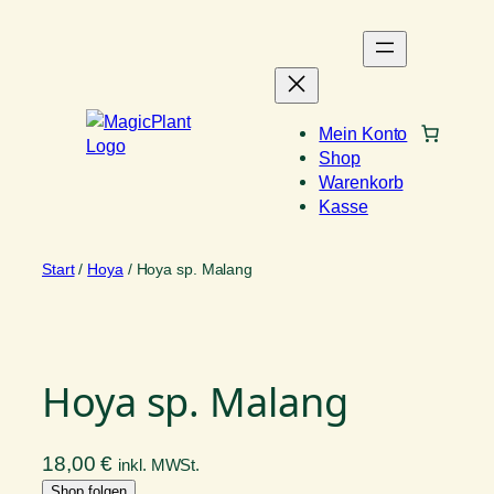
Zum
Inhalt
springen
Mein Konto
Shop
Warenkorb
Kasse
Start
/
Hoya
/ Hoya sp. Malang
Hoya sp. Malang
18,00
€
inkl. MWSt.
Shop folgen