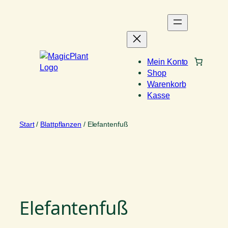
Zum
Inhalt
springen
Mein Konto
Shop
Warenkorb
Kasse
Start
/
Blattpflanzen
/ Elefantenfuß
Elefantenfuß