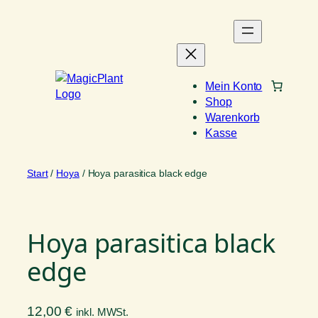
Zum
Inhalt
springen
Mein Konto
Shop
Warenkorb
Kasse
Start
/
Hoya
/ Hoya parasitica black edge
Hoya parasitica black
edge
12,00
€
inkl. MWSt.