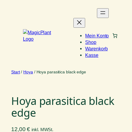
Zum
Inhalt
springen
Mein Konto
Shop
Warenkorb
Kasse
Start
/
Hoya
/ Hoya parasitica black edge
Hoya parasitica black
edge
12,00
€
inkl. MWSt.