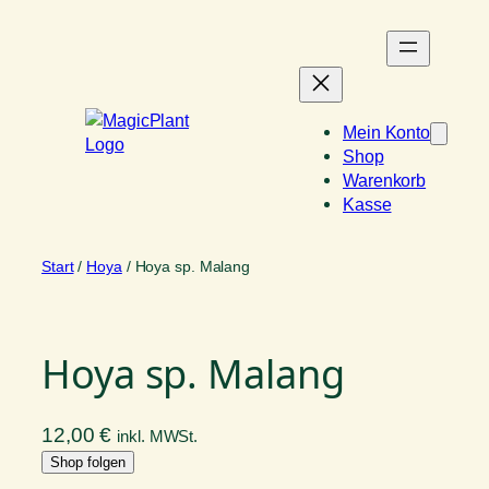
Zum
Inhalt
springen
Mein Konto
Shop
Warenkorb
Kasse
Start
/
Hoya
/ Hoya sp. Malang
Hoya sp. Malang
12,00
€
inkl. MWSt.
Shop folgen