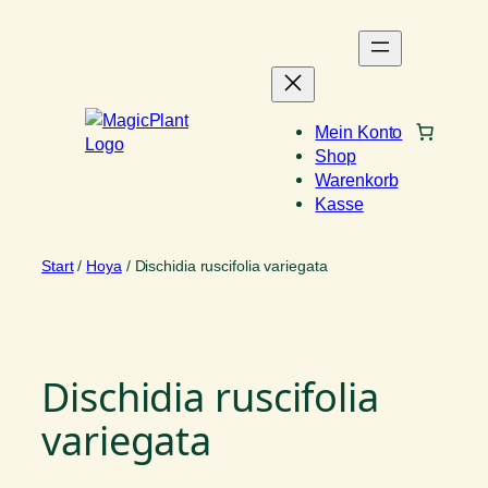
Zum
Inhalt
springen
Mein Konto
Shop
Warenkorb
Kasse
Start
/
Hoya
/ Dischidia ruscifolia variegata
Dischidia ruscifolia
variegata