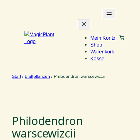
Zum
Inhalt
springen
Mein Konto
Shop
Warenkorb
Kasse
Start
/
Blattpflanzen
/ Philodendron warscewizcii
Philodendron
warscewizcii