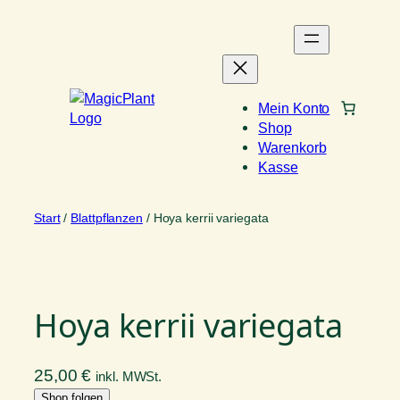
Zum
Inhalt
springen
Mein Konto
Shop
Warenkorb
Kasse
Start
/
Blattpflanzen
/ Hoya kerrii variegata
Hoya kerrii variegata
25,00
€
inkl. MWSt.
Shop folgen