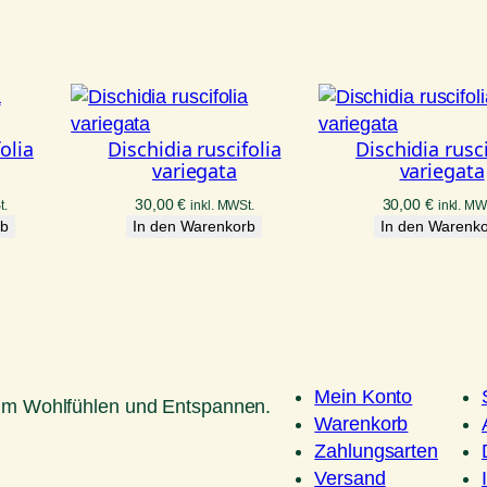
olia
Dischidia ruscifolia
Dischidia rusci
variegata
variegata
30,00
€
30,00
€
t.
inkl. MWSt.
inkl. MW
rb
In den Warenkorb
In den Warenk
Mein Konto
um Wohlfühlen und Entspannen.
Warenkorb
Zahlungsarten
Versand