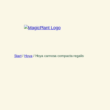
Zum
Inhalt
springen
Start
/
Hoya
/ Hoya carnosa compacta regalis