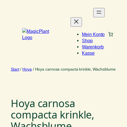
Zum
Inhalt
springen
Mein Konto
Shop
Warenkorb
Kasse
Start
/
Hoya
/ Hoya carnosa compacta krinkle, Wachsblume
Hoya carnosa
compacta krinkle,
Wachsblume