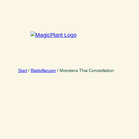
Zum
Inhalt
springen
Start
/
Blattpflanzen
/ Monstera Thai Constellation