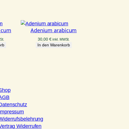
icum
Adenium arabicum
30,00
€
St.
inkl. MWSt.
orb
In den Warenkorb
Shop
AGB
Datenschutz
Impressum
Widerrufsbelehrung
Vertrag Widerrufen