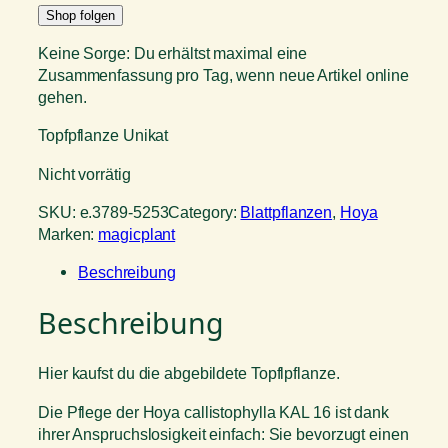
Shop folgen
Keine Sorge: Du erhältst maximal eine
Zusammenfassung pro Tag, wenn neue Artikel online
gehen.
Topfpflanze Unikat
Nicht vorrätig
SKU:
e.3789-5253
Category:
Blattpflanzen
, 
Hoya
Marken:
magicplant
Beschreibung
Beschreibung
Hier kaufst du die abgebildete Topflpflanze.
Die Pflege der Hoya callistophylla KAL 16 ist dank
ihrer Anspruchslosigkeit einfach: Sie bevorzugt einen