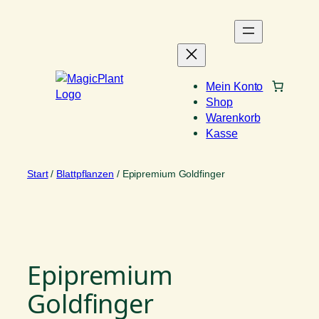
Zum
Inhalt
springen
Mein Konto
Shop
Warenkorb
Kasse
Start
/
Blattpflanzen
/ Epipremium Goldfinger
Epipremium
Goldfinger